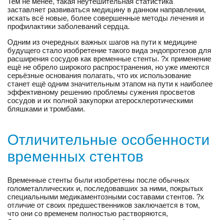
Тем не менее, такая неутешительная статистика
заставляет развиваться медицину в данном направлении,
искать всё новые, более совершенные методы лечения и
профилактики заболеваний сердца.
Одним из очередных важных шагов на пути к медицине
будущего стало изобретение такого вида эндопротезов для
расширения сосудов как временные стенты. ?х применение
ещё не обрело широкого распространения, но уже имеются
серьёзные основания полагать, что их использование
станет ещё одним значительным этапом на пути к наиболее
эффективному решению проблемы сужения просветов
сосудов и их полной закупорки атеросклеротическими
бляшками и тромбами.
Отличительные особенности
временных стентов
Временные стенты были изобретены после обычных
голометаллических и, последовавших за ними, покрытых
специальными медикаментозными составами стентов. ?х
отличие от своих предшественников заключается в том,
что они со временем полностью растворяются,