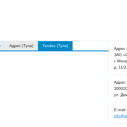
)
Адрес (Тула)
Yandex (Тула)
Адрес 
ЗАО «С
г. Моск
д. 11/2
Адрес:
300020,
ул. Де
E-mail:
info@st