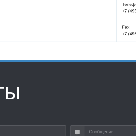
Телеф
+7 (49
Fax:
+7 (49
ты