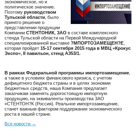
экономическое, но и
политическое значение.
Поэтому
руководством
Тульской области
, было
принято решение о
представлении продукции
Компании
СТЕНТОНИК, ЗАО
в составе комплексного
стенда Тульской области на Первой Международной
специализированной выставке
?МПОРТОЗАМЕЩЕН?Е
,
которая пройдет
15-17 сентября 2015 года в МВЦ «Крокус
Экспо»,
II павильон, стенд А353/1.
В рамках Федеральной программы импортозамещение
,
а также в условиях финансового кризиса, с учетом
дефицитного бюджета страны и в целях экономии
бюджетных средств, наша Компания предлагает
заказчикам заменять дорогостоящую импортную
продукцию, на эквиваленты производства ЗАО
«СТЕНТОН?К (Россия). Реальное импортозамещение,
станет важным фактором поддержания экономического
роста в нашей стране.
Все новости
→